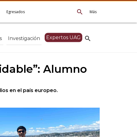
search
e
Egresados
Más
Expertos UAG
search
s
Investigación
vidable”: Alumno
ios en el país europeo.