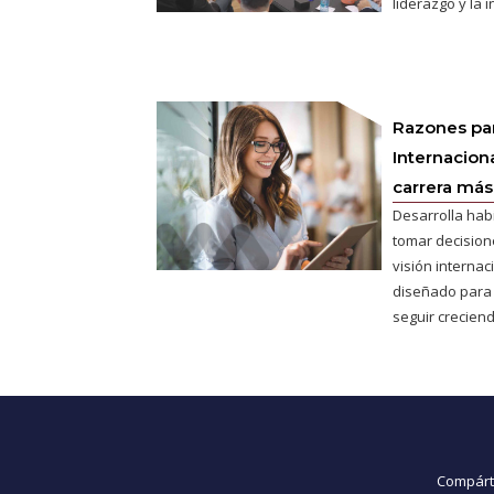
liderazgo y la 
Razones pa
Internaciona
carrera más 
Desarrolla hab
tomar decisione
visión interna
diseñado para
seguir creciend
Compárte