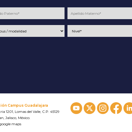
ción Campus Guadalajara
ria 1201, Lomas del Valle, C.P. 45129
n, Jalisco, México.
 google maps