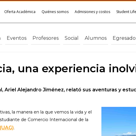
Oferta Académica
Quiénes somos
Admisiones y costos
Student Lif
a
Eventos
Profesores
Social
Alumnos
Egresado
cia, una experiencia inol
, Ariel Alejandro Jiménez, relató sus aventuras y estud
tivas, la manera en la que vemos la vida y el
estudiante de Comercio Internacional de la
 (UAG)
.