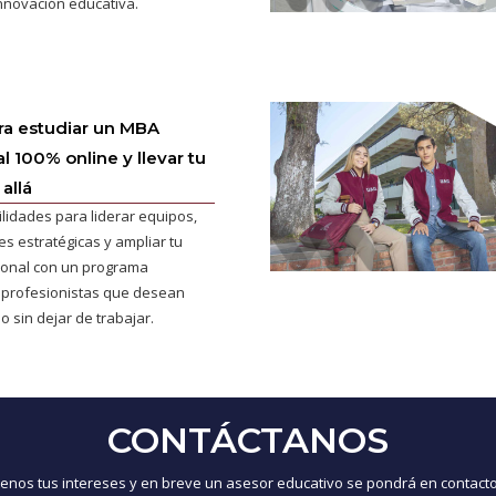
innovación educativa.
ra estudiar un MBA
l 100% online y llevar tu
allá
ilidades para liderar equipos,
s estratégicas y ampliar tu
cional con un programa
 profesionistas que desean
o sin dejar de trabajar.
CONTÁCTANOS
nos tus intereses y en breve un asesor educativo se pondrá en contacto