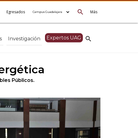
search
e
Egresados
Más
Expertos UAG
search
s
Investigación
nergética
bles Públicos.