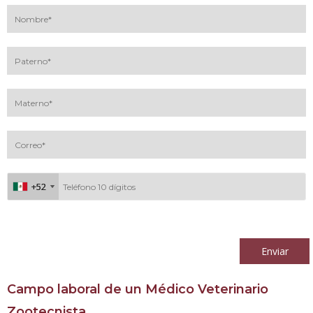
+52
+52
Al continuar acepto los
términos y condiciones
Enviar
Campo laboral de un Médico Veterinario
Zootecnista