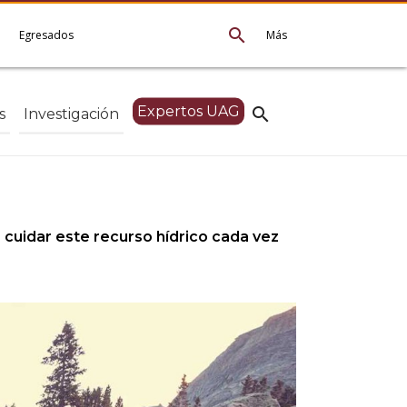
search
e
Egresados
Más
Expertos UAG
search
s
Investigación
 cuidar este recurso hídrico cada vez