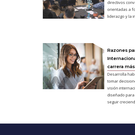
directivos conv
orientadas a fo
liderazgo y la 
Razones pa
Internaciona
carrera más 
Desarrolla hab
tomar decisione
visión interna
diseñado para
seguir creciend