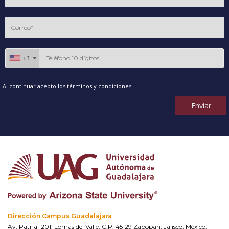
+1
+1
Al continuar acepto los
términos y condiciones
Enviar
Dirección Campus Guadalajara
Av. Patria 1201, Lomas del Valle, C.P. 45129 Zapopan, Jalisco, México.