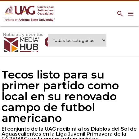
search
menu
Noticias y eventos
Expertos UAG
Tecos listo para su
primer partido como
local en su renovado
campo de futbol
americano
El conjunto de la UAG recibirá a los Diablos del Sol de
Aguascalientes en la Liga Juvenil Primavera de la
FADEMAC; en la que marchan invictos