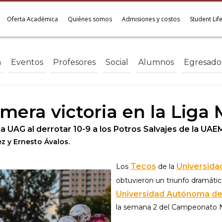
Oferta Académica
Quiénes somos
Admisiones y costos
Student Lif
a
Eventos
Profesores
Social
Alumnos
Egresado
mera victoria en la Liga
la UAG al derrotar 10-9 a los Potros Salvajes de la UAE
ez y Ernesto Ávalos.
Tecos
Universida
Los
de la
obtuvieron un triunfo dramátic
Universidad Autónoma de
la semana 2 del Campeonato N