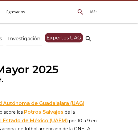
search
e
Egresados
Más
Expertos UAG
search
s
Investigación
 Mayor 2025
M.
d Autónoma de Guadalajara (UAG)
Potros Salvajes
o sobre los
de la
l Estado de México (UAEM)
por 10 a 9 en
acional de futbol americano de la ONEFA.