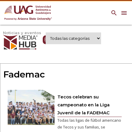
search
menu
Noticias y eventos
Expertos UAG
Fademac
Tecos celebran su
campeonato en la Liga
Juvenil de la FADEMAC
Todas las ligas de fútbol americano
de Tecos y sus familias, se