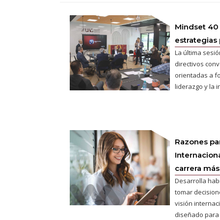
Mindset 40
estrategias 
La última sesió
directivos conv
orientadas a fo
liderazgo y la 
Razones pa
Internaciona
carrera más 
Desarrolla hab
tomar decisione
visión interna
diseñado para