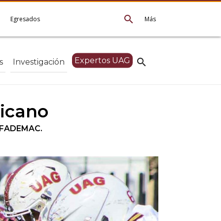
search
e
Egresados
Más
Expertos UAG
search
s
Investigación
ricano
la FADEMAC.