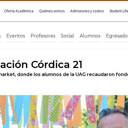
Oferta Académica
Quiénes somos
Admisiones y costos
Student Lif
a
Eventos
Profesores
Social
Alumnos
Egresado
ación Córdica 21
omarket, donde los alumnos de la UAG recaudaron fondo