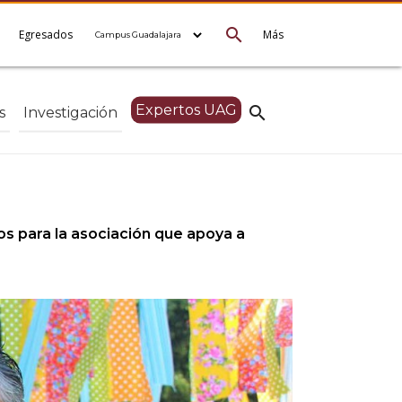
search
e
Egresados
Más
Expertos UAG
search
s
Investigación
s para la asociación que apoya a