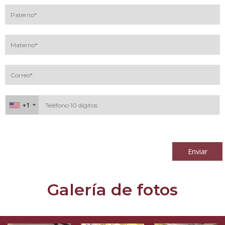
+1
+1
Al continuar acepto los
términos y condiciones
Enviar
Galería de fotos