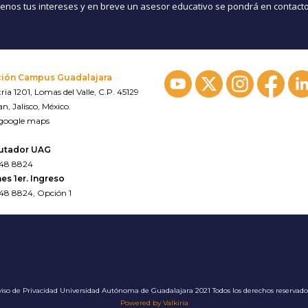
nos tus intereses y en breve un asesor educativo se pondrá en contacto
ción Campus Guadalajara
ria 1201, Lomas del Valle, C.P. 45129
n, Jalisco, México.
 google maps
utador UAG
648 8824
es 1er. Ingreso
648 8824, Opción 1
iso de Privacidad
Universidad Autónoma de Guadalajara 2021 Todos los derechos reservad
Powered by Valkiria