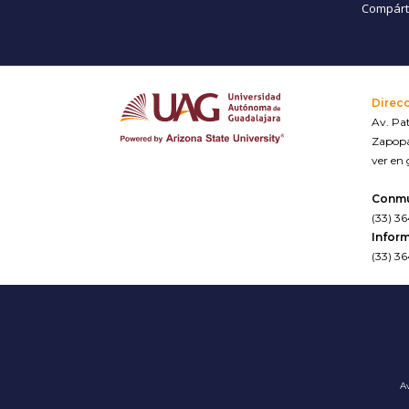
Compárte
Direc
Av. Pat
Zapopa
ver en
Conm
(33) 3
Inform
(33) 3
Av