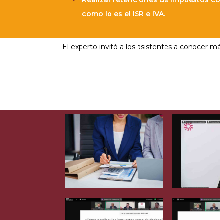
Realizar retenciones de impuestos co
como lo es el ISR e IVA.
El experto invitó a los asistentes a conocer m