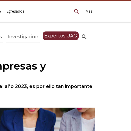
search
e
Egresados
Más
Expertos UAG
search
s
Investigación
mpresas y
l año 2023, es por ello tan importante