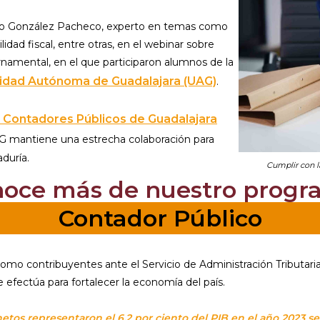
redo González Pacheco, experto en temas como
lidad fiscal, entre otras, en el webinar sobre
rnamental, en el que participaron alumnos de la
idad Autónoma de Guadalajara (UAG)
.
 Contadores Públicos de Guadalajara
UAG mantiene una estrecha colaboración para
duría.
Cumplir con l
noce más de nuestro progr
Contador Público
mo contribuyentes ante el Servicio de Administración Tributari
e efectúa para fortalecer la economía del país.
etos representaron el 6.2 por ciento del PIB en el año 2023 se