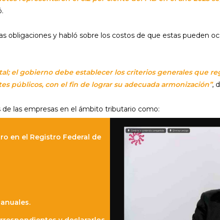
ó.
estas obligaciones y habló sobre los costos de que estas pueden 
l; el gobierno debe establecer los criterios generales que re
tes públicos, con el fin de lograr su adecuada armonización”
, d
de las empresas en el ámbito tributario como:
ro en el Registro Federal de
anuales.