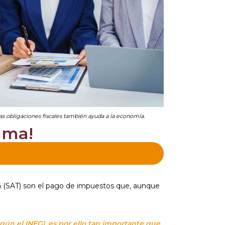
as obligaciones fiscales también ayuda a la economía.
ama!
a (SAT) son el pago de impuestos que, aunque
gún el INEGI, es por ello tan importante que