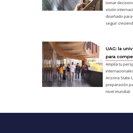
tomar decisione
visión interna
diseñado para
seguir creciend
UAG: la uni
para competi
Amplía tu pers
internacionales
Arizona State U
preparación pa
nivel mundial.