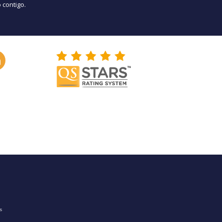
 contigo.
os