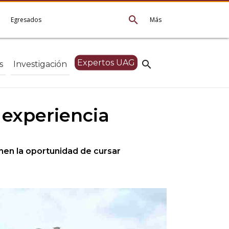
search
e
Egresados
Más
Expertos UAG
search
s
Investigación
 experiencia
enen la oportunidad de cursar