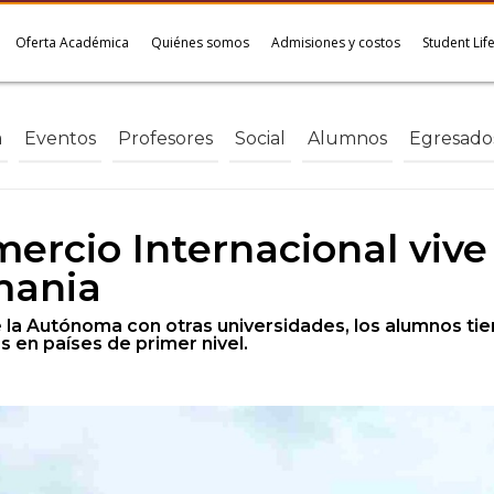
Oferta Académica
Quiénes somos
Admisiones y costos
Student Lif
a
Eventos
Profesores
Social
Alumnos
Egresado
ercio Internacional vive
mania
e la Autónoma con otras universidades, los alumnos ti
s en países de primer nivel.