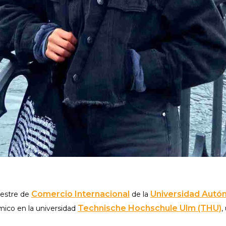
Comercio Internacional
Universidad Autó
mestre de
de la
Technische Hochschule Ulm (THU)
mico en la universidad
,