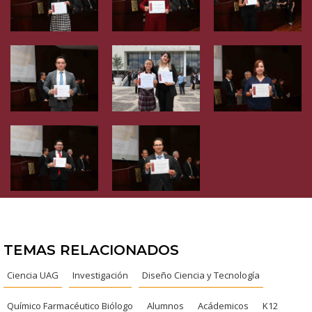
TEMAS RELACIONADOS
Ciencia UAG
Investigación
Diseño Ciencia y Tecnología
Químico Farmacéutico Biólogo
Alumnos
Acádemicos
K12