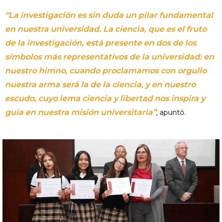
“La investigación es sin duda un pilar fundamental
en nuestra universidad. La ciencia, que es el fruto
de la investigación, está presente en dos de los
símbolos más representativos de la universidad: en
nuestro himno, cuando proclamamos con orgullo
nuestra arma será la de la ciencia, y en nuestro
escudo, cuyo lema ciencia y libertad nos inspira y
guía en nuestra misión universitaria”
, apuntó.