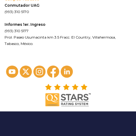
Conmutador UAG
(993) 310 5170
Informes 1er. Ingreso
(993) 310 5177
Prol. Paseo Usumacinta km 3.5 Fracc. El Country, Villahermosa,
Tabasco, México.
ver en google maps*