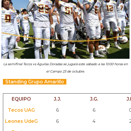
La semifinal Tecos vs Águilas Doradas se jugará este sábado a las 10:00 horas en
el Campo 23 de octubre.
Standing Grupo Amarillo
EQUIPO
J.J.
J.G.
J.
Tecos UAG
6
6
Leones UdeG
6
4