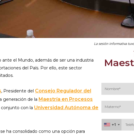
La sesión informativa tuv
Maest
ante el Mundo, además de ser una industria
taciones del País. Por ello, este sector
itados.
s
Consejo Regulador del
, Presidente del
Maestría en Procesos
va generación de la
Universidad Autónoma de
 conjunto con la
+1
+1
 se ha consolidado como una opción para