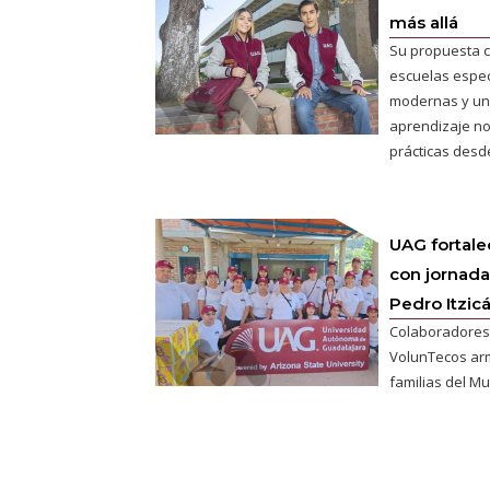
más allá
Su propuesta c
escuelas espec
modernas y un
aprendizaje no
prácticas desde
UAG fortale
con jornada
Pedro Itzic
Colaboradores
VolunTecos ar
familias del Mu