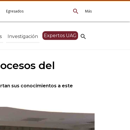
search
e
Egresados
Más
Expertos UAG
search
s
Investigación
rocesos del
ortan sus conocimientos a este