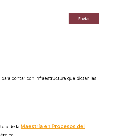
los
términos y condiciones
Enviar
ara contar con infraestructura que dictan las
Maestría en Procesos del
tora de la
démico.