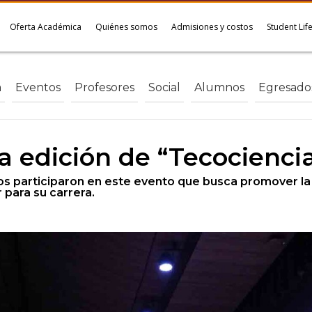
Oferta Académica
Quiénes somos
Admisiones y costos
Student Lif
a
Eventos
Profesores
Social
Alumnos
Egresado
ra edición de “Tecocienci
os participaron en este evento que busca promover la 
para su carrera.